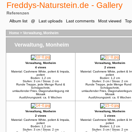
Freddys-Naturstein.de - Gallery
Referenzen
Album list
@
Last uploads
Last comments
Most viewed
Top
Home
>
Verwaltung, Monheim
Verwaltung, Monheim
Verwaltung, Monheim
Verwaltung, Monheim
4 views
2 views
Material: Cashmere White, poliert & Impala,
Material: Cashmere White, poliert & I
poliert
poliert
Boden: 1,2 cm
Boden: 1,2 cm
Stufen: 3 cm / Stoss: 2 cm
Stufen: 3 cm / Stoss: 2 cm
Runde Treppe, jede Menge Rund &
Runde Treppe, jede Menge Rund
Schrägschnitt,
Schrägschnitt,
umlaufender Fries, Diagonalverlegung mit
umlaufender Fries, Diagonalverlegun
Mosaik
Mosaik
Ausführungszeit: ca. 6 Wochen
Ausführungszeit: ca. 6 Wochen
Verwaltung, Monheim
Verwaltung, Monheim
2 views
1 views
Material: Cashmere White, poliert & Impala,
Material: Cashmere White, poliert & I
poliert
poliert
Boden: 1,2 cm
Boden: 1,2 cm
Stufen: 3 cm / Stoss: 2 cm
Stufen: 3 cm / Stoss: 2 cm