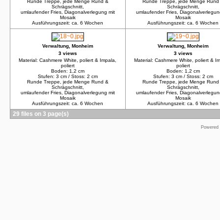
Runde Treppe, jede Menge Rund &
Runde Treppe, jede Menge Rund
Schrägschnitt,
Schrägschnitt,
umlaufender Fries, Diagonalverlegung mit
umlaufender Fries, Diagonalverlegun
Mosaik
Mosaik
Ausführungszeit: ca. 6 Wochen
Ausführungszeit: ca. 6 Wochen
Verwaltung, Monheim
Verwaltung, Monheim
3 views
3 views
Material: Cashmere White, poliert & Impala,
Material: Cashmere White, poliert & I
poliert
poliert
Boden: 1,2 cm
Boden: 1,2 cm
Stufen: 3 cm / Stoss: 2 cm
Stufen: 3 cm / Stoss: 2 cm
Runde Treppe, jede Menge Rund &
Runde Treppe, jede Menge Rund
Schrägschnitt,
Schrägschnitt,
umlaufender Fries, Diagonalverlegung mit
umlaufender Fries, Diagonalverlegun
Mosaik
Mosaik
Ausführungszeit: ca. 6 Wochen
Ausführungszeit: ca. 6 Wochen
29 files on 3 page(s)
Powered