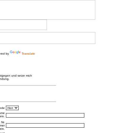
red by
Translate
entgegen und setze mich
indung.
ede
ame
 Nr.