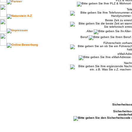
PLZ & Wohn
Tel
Beste Zeit zu errei
Alter
Beruf
Führerschein vorha
eMail-Adr
Nachr
Sicherheitsc
Sicherheitsc
wiederho