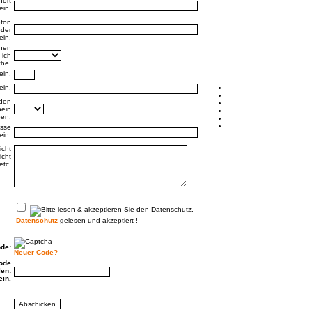
ort
efon
chen
nden
esse
icht
Datenschutz
gelesen und akzeptiert !
ode:
Neuer Code?
ode
len: