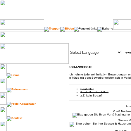
Powe
JOB-ANGEBOTE
Ich nehme jederzeit Initiativ - Bewerbungen 
in kürze mit dem Bewerber telefonisch in Verb
Bauhelfer
Bauhelfer ( Aushilfe )
z.Z. kein Bedarf
Anr
Vor-& Nachn
Strasse &