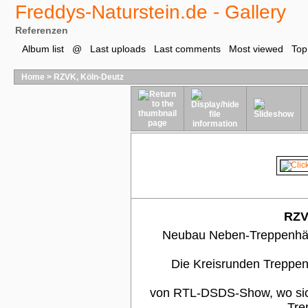
Freddys-Naturstein.de - Gallery
Referenzen
Album list
@
Last uploads
Last comments
Most viewed
Top
Home
>
RZVK, Köln-Deutz
RZV
Neubau Neben-Treppenhäus
Die Kreisrunden Treppen
von RTL-DSDS-Show, wo sich
Tre